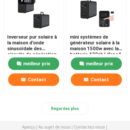
Inverseur pur solaire à
mini systèmes de
la maison d'onde
générateur solaire à la
sinusoïdale des
maison 1500w avec la
circuits de génération
batterie 432ah Lifepo4
de MPPT Lifepo4
meilleur prix
meilleur prix
1500w
Contact
Contact
Regardez plus
Aperçu
Au sujet de nous
Contactez-nous