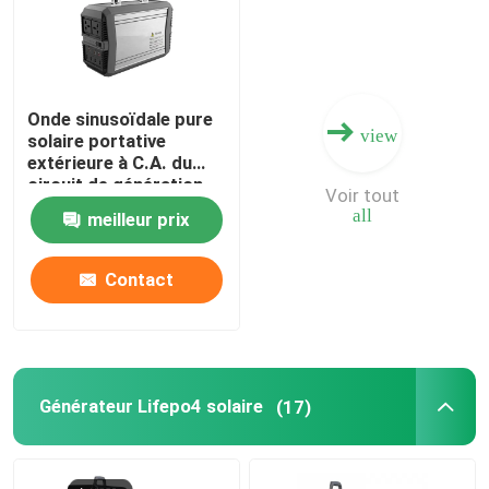
Onde sinusoïdale pure
view
solaire portative
extérieure à C.A. du
circuit de génération
Voir tout
du secours 300W
all
meilleur prix
96000mAh
Contact
Générateur Lifepo4 solaire
(17)