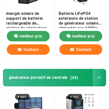
énergie solaire de
Batterie LiFePO4
support de batterie
extérieure de station
rechargeable de
de générateur solaire
station de générateur
alimentée par 1000w
du panneau 1500W
meilleur prix
meilleur prix
portatif
Contact
Contact
générateur portatif de centrale
(34)