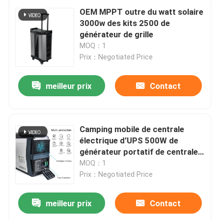
OEM MPPT outre du watt solaire
3000w des kits 2500 de
générateur de grille
MOQ：1
Prix：Negotiated Price
meilleur prix
Contact
Camping mobile de centrale
électrique d'UPS 500W de
générateur portatif de centrale
avec la sortie à C.A. de C.C
MOQ：1
d'USB
Prix：Negotiated Price
meilleur prix
Contact