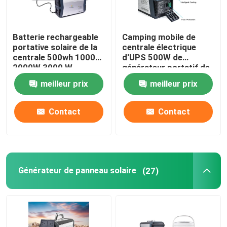
Batterie rechargeable
Camping mobile de
portative solaire de la
centrale électrique
centrale 500wh 1000W
d'UPS 500W de
2000W 3000 W
générateur portatif de
centrale avec la sortie
meilleur prix
meilleur prix
à C.A. de C.C d'USB
Contact
Contact
Générateur de panneau solaire
(27)