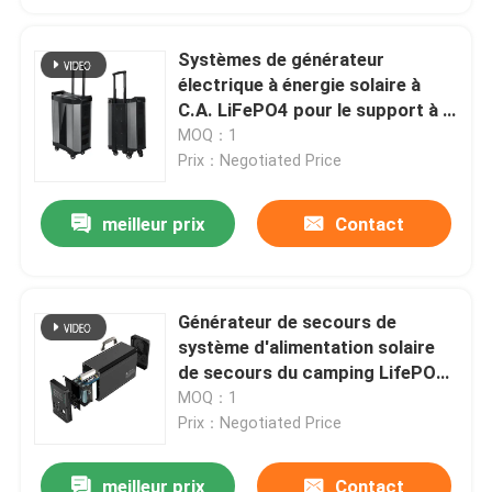
Systèmes de générateur
électrique à énergie solaire à
C.A. LiFePO4 pour le support à la
maison
MOQ：1
Prix：Negotiated Price
meilleur prix
Contact
Générateur de secours de
système d'alimentation solaire
de secours du camping LifePO4
pour le climatiseur de rv
MOQ：1
Prix：Negotiated Price
meilleur prix
Contact