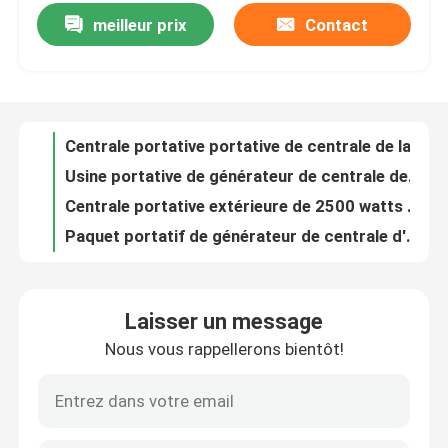
meilleur prix
Contact
Centrale portative portative de centrale de la batterie Lifepo4 pour le réfrigérateur 1000wh
Usine portative de générateur de centrale de YSERA 2500 W pour l'urgence campante extérieure
Visite d'usine
Centrale portative extérieure de 2500 watts pour des débouchés à C.A. de CPAP 3x110V
Paquet portatif de générateur de centrale d'OEM 4000W Lifepo4 pour 2500wh campant
Contrôle de la qualité
Batterie portative extérieure d'intérieur 2500W de la centrale Lifepo4
batterie portative du générateur LiFePO4 de centrale du secours 2500Wh
Contact
Cellule de batterie solaire portative du générateur 1500wh Lifepo4 avec le débouché pur à C.A. d'onde sinusoïdale
station de générateur solaire de 1500w 1380Wh Lifepo4 pour des réfrigérateurs de voiture
nouvelles
Outre du générateur de secours à la maison de panneau solaire de secours de grille 1500 watts
système d'alimentation solaire de secours du générateur 1380Wh de secours solaire de station avec la batterie Lifepo4
Station solaire de générateur
Laisser un message
lithium solaire imperméable portatif Ion Power Station du générateur 2500w
Nous vous rappellerons bientôt!
station solaire du générateur 4000W portative pour la Chambre 50Hz
générateur portatif de centrale
Batterie Lifepo4 outre du générateur solaire Lifepo4 3000W 220V 110V de grille
système d'alimentation solaire portatif de station de générateur de 2500W 4000W pour le camping
Générateur de panneau solaire
Panneau hybride du système 2500w solaire de la batterie 2500W d'OEM LiFePO4 multifonctionnel