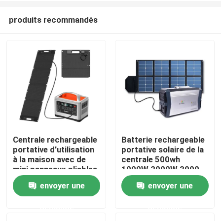
produits recommandés
Centrale rechargeable
Batterie rechargeable
portative d'utilisation
portative solaire de la
Aperçu
à la maison avec de
centrale 500wh
mini panneaux pliables
1000W 2000W 3000
d'énergie solaire
W
envoyer une
envoyer une
Produits
demande
demande
A propos de nous