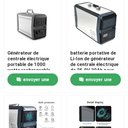
Visite d'usine
Contrôle de la qualité
Contact
Générateur de
batterie portative de
centrale électrique
Li-Ion de générateur
portable de 1000
de centrale électrique
watts rechargeable
de 25.9V 39Ah pour
nouvelles
273000mAh
dehors
envoyer une
envoyer une
Station solaire de générateur
demande
demande
générateur portatif de centrale
Générateur de panneau solaire