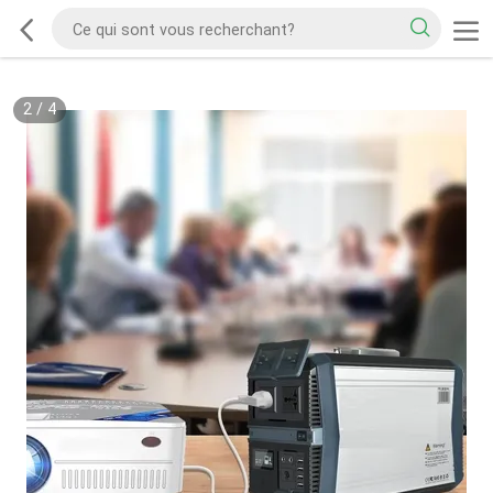
2
/
4