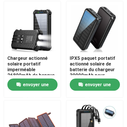
Visite d'usine
Contrôle de la qualité
Contact
Chargeur actionné
IPX5 paquet portatif
solaire portatif
actionné solaire de
imperméable
batterie du chargeur
nouvelles
26800mAh de banque
30000mAh pour
de la puissance IPX5
IPhone
envoyer une
envoyer une
avec 3 câbles intégrés
Station solaire de générateur
demande
demande
générateur portatif de centrale
Générateur de panneau solaire