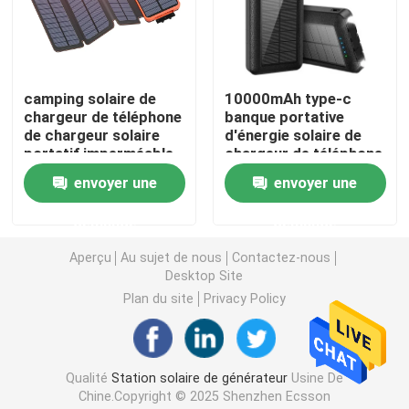
Circuit de génération solaire portatif
camping solaire de
10000mAh type-c
Générateur Lifepo4 solaire
chargeur de téléphone
banque portative
de chargeur solaire
d'énergie solaire de
portatif imperméable
chargeur de téléphone
Li Ion Power Station
de 8000mAh 5V
de camping solaire de
envoyer une
envoyer une
chargeur avec
Kickstand
Type-c banque de puissance d'ordinateur portable
demande
demande
Aperçu
Au sujet de nous
Contactez-nous
Desktop Site
Panneaux solaires flexibles minces
Plan du site
Privacy Policy
Panneau solaire pliable
Qualité
Station solaire de générateur
Usine De
Banque actionnée solaire de puissance
Chine.Copyright © 2025 Shenzhen Ecsson