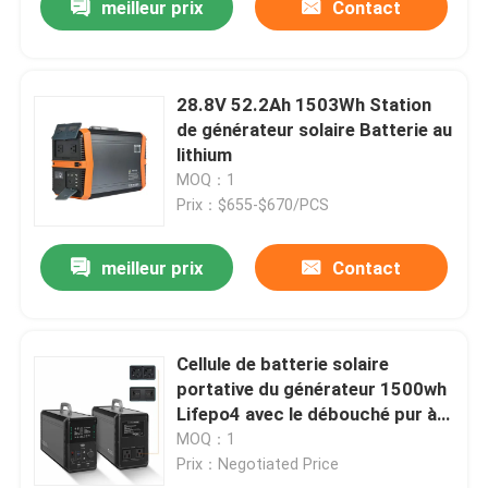
meilleur prix
Contact
28.8V 52.2Ah 1503Wh Station
de générateur solaire Batterie au
lithium
MOQ：1
Prix：$655-$670/PCS
meilleur prix
Contact
Cellule de batterie solaire
portative du générateur 1500wh
Lifepo4 avec le débouché pur à
C.A. d'onde sinusoïdale
MOQ：1
Prix：Negotiated Price