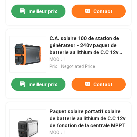
meilleur prix
Contact
C.A. solaire 100 de station de
générateur - 240v paquet de
batterie au lithium de C.C 12v
portatif
MOQ：1
Prix：Negotiated Price
meilleur prix
Contact
Paquet solaire portatif solaire
de batterie au lithium de C.C 12v
de fonction de la centrale MPPT
MOQ：1