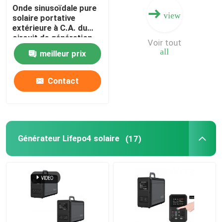
Onde sinusoïdale pure
view
solaire portative
extérieure à C.A. du
circuit de génération
Voir tout
du secours 300W
all
meilleur prix
96000mAh
Contact
Générateur Lifepo4 solaire
(17)