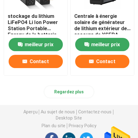
stockage du lithium
Centrale à énergie
LiFePO4 Li Ion Power
solaire de générateur
Station Portable
de lithium extérieur de
Energy de la batterie
secours de YSERA
1380Wh
pour 3000W campant
meilleur prix
meilleur prix
Contact
Contact
Regardez plus
Aperçu
Au sujet de nous
Contactez-nous
Desktop Site
Plan du site
Privacy Policy