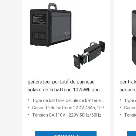
générateur portatif de panneau
central
solaire de la batterie 1075Wh pour
secours
le support campant
1000w 
Type de batterie:Cellule de batterie LiFePO4
Type de
l'appro
Capacité de batterie:22.4V 48Ah, 1075Wh
Capaci
Tension CA:110V - 220V 50Hz/60Hz
Tensi