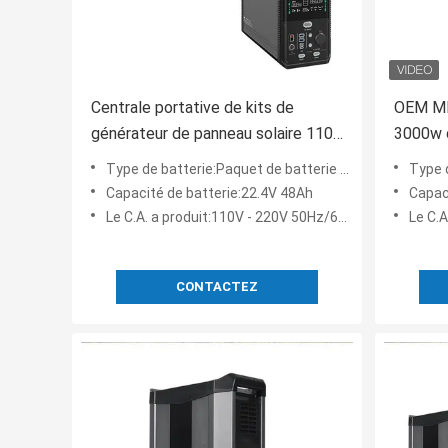
Centrale portative de kits de
OEM MP
générateur de panneau solaire 110v
3000w d
220v 1000W pour extérieur
de grill
Type de batterie:Paquet de batterie de LiFePO
Type 
Capacité de batterie:22.4V 48Ah
Capac
Le C.A. a produit:110V - 220V 50Hz/60Hz
Le C.A
CONTACTEZ