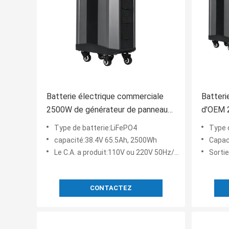
Batterie électrique commerciale
Batteri
2500W de générateur de panneau
d'OEM 2
solaire de MPPT
batteri
Type de batterie:LiFePO4
Type de
système
capacité:38.4V 65.5Ah, 2500Wh
Capac
des urg
Le C.A. a produit:110V ou 220V 50Hz/60Hz
Sortie
campin
CONTACTEZ