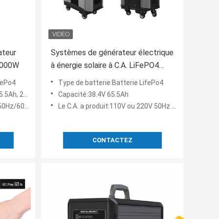
ateur
Systèmes de générateur électrique
4000W
à énergie solaire à C.A. LiFePO4
pour le support à la maison
FePo4
Type de batterie:Batterie LifePo4
h, 2500Wh
Capacité:38.4V 65.5Ah
0Hz/60Hz
Le C.A. a produit:110V ou 220V 50Hz 60Hz
CONTACTEZ