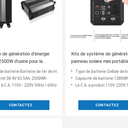
e de génération d'énergie
Kits de système de générat
500W d'usine pour la
panneau solaire mini portabl
e de panneau solaire de
1380Wh 3000W
 batterie:Batterie de fer de lithium
Type de batterie:Cellule de batter
 d'alimentation solaire pour
ité:38.4V 65.5Ah, 2500Wh
Capacité de batterie:1380W
ences ou des vacances en
 à C.A.:110V - 220V 50Hz / 60Hz
Le C.A. a produit:110V-220V 5
g
CONTACTEZ
CONTACTEZ