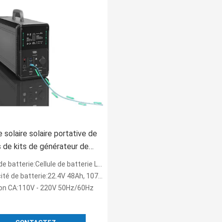
e solaire solaire portative de
 de kits de générateur de
LiFePO4 pour
 batterie:Cellule de batterie LiFePO4
visionnement de Chambre
té de batterie:22.4V 48Ah, 1075Wh
on CA:110V - 220V 50Hz/60Hz