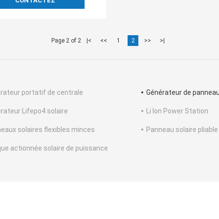
CONTACTEZ
Page 2 of 2
|<
<<
1
2
>>
>|
rateur portatif de centrale
Générateur de panneau
rateur Lifepo4 solaire
Li Ion Power Station
eaux solaires flexibles minces
Panneau solaire pliable
ue actionnée solaire de puissance