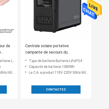
eur de
Centrale solaire portative
e
campante de secours du
générateur 1500W de panneau
ie LiFePO4
Type de batterie:Batterie LiFePO4
solaire
h
Capacité de batterie:1380Wh
0Hz/60Hz
Le C.A. a produit:110V-220V 50Hz/60Hz
CONTACTEZ