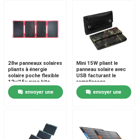
28w panneaux solaires
Mini 15W pliant le
pliants à énergie
panneau solaire avec
solaire poche flexible
USB facturant le
12v/15v avec kits
remplissage
d'alimentation pour le
d'ordinateur portable
envoyer une
envoyer une
camping
de téléphone
Aperçu
demande
demande
Produits
A propos de nous