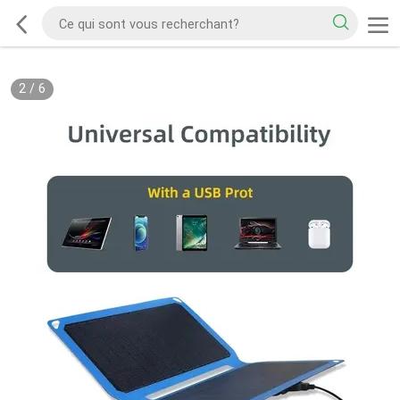
2
/
6