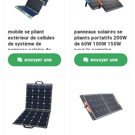
Visite d'usine
mobile se pliant
panneaux solaires se
Contrôle de la qualité
extérieur de cellules
pliants portatifs 200W
de système de
de 60W 100W 150W
panneau solaire de
pour le camping
Contact
120W 300W 600W
extérieur
envoyer une
envoyer une
facturant la maison
demande
demande
nouvelles
Station solaire de générateur
générateur portatif de centrale
Générateur de panneau solaire