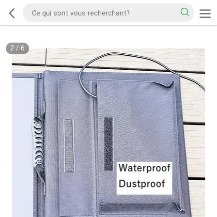
2
/
6