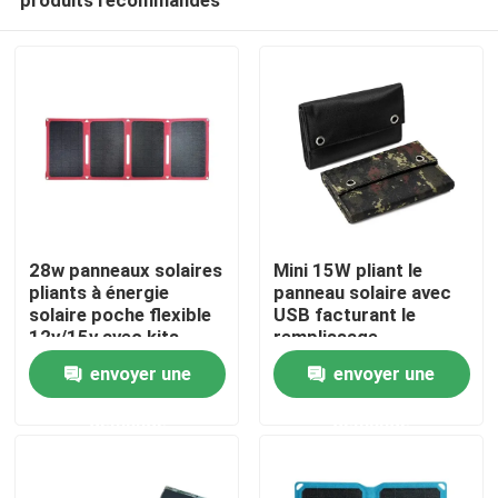
28w panneaux solaires
Mini 15W pliant le
pliants à énergie
panneau solaire avec
solaire poche flexible
USB facturant le
12v/15v avec kits
remplissage
Aperçu
d'alimentation pour le
d'ordinateur portable
envoyer une
envoyer une
camping
de téléphone
demande
demande
Produits
A propos de nous