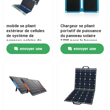
Visite d'usine
mobile se pliant
Chargeur se pliant
Contrôle de la qualité
extérieur de cellules
portatif de puissance
de système de
du panneau solaire
panneau solaire de
10W pour la hausse
Contact
120W 300W 600W
campante de voyage
envoyer une
envoyer une
facturant la maison
demande
demande
nouvelles
Station solaire de générateur
générateur portatif de centrale
Générateur de panneau solaire