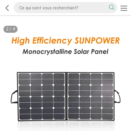
2
/
4