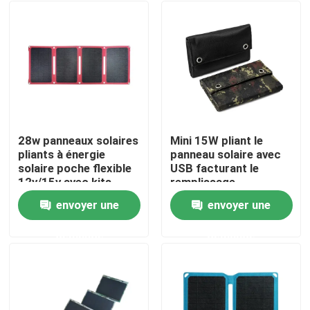
28w panneaux solaires
Mini 15W pliant le
pliants à énergie
panneau solaire avec
solaire poche flexible
USB facturant le
12v/15v avec kits
remplissage
d'alimentation pour le
d'ordinateur portable
envoyer une
envoyer une
camping
de téléphone
Aperçu
demande
demande
Produits
A propos de nous