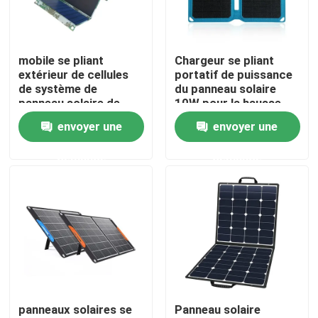
Visite d'usine
mobile se pliant
Chargeur se pliant
extérieur de cellules
portatif de puissance
Contrôle de la qualité
de système de
du panneau solaire
panneau solaire de
10W pour la hausse
120W 300W 600W
campante de voyage
envoyer une
envoyer une
Contact
facturant la maison
demande
demande
nouvelles
Station solaire de générateur
générateur portatif de centrale
panneaux solaires se
Panneau solaire
Générateur de panneau solaire