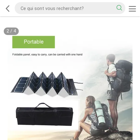
2
/
4