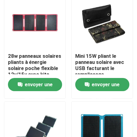
28w panneaux solaires
Mini 15W pliant le
pliants à énergie
panneau solaire avec
solaire poche flexible
USB facturant le
12v/15v avec kits
remplissage
d'alimentation pour le
d'ordinateur portable
envoyer une
envoyer une
camping
de téléphone
Aperçu
demande
demande
Produits
A propos de nous