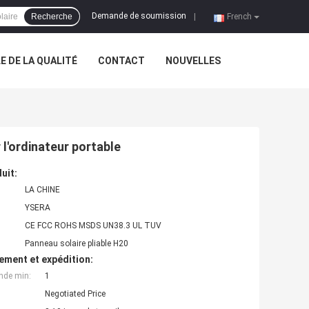
Demande de soumission
Recherche
|
French
 DE LA QUALITÉ
CONTACT
NOUVELLES
l'ordinateur portable
uit:
LA CHINE
YSERA
CE FCC ROHS MSDS UN38.3 UL TUV
Panneau solaire pliable H20
ement et expédition:
nde min:
1
Negotiated Price