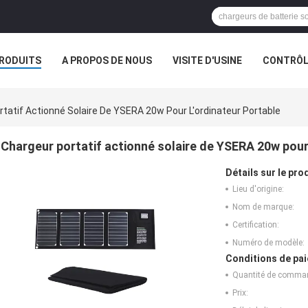
RODUITS
A PROPOS DE NOUS
VISITE D'USINE
CONTRÔLE
tatif Actionné Solaire De YSERA 20w Pour L'ordinateur Portable
Chargeur portatif actionné solaire de YSERA 20w pour 
Détails sur le prod
Lieu d'origine:
Nom de marque:
Certification:
Numéro de modèle:
Conditions de pai
Quantité de comma
Prix: