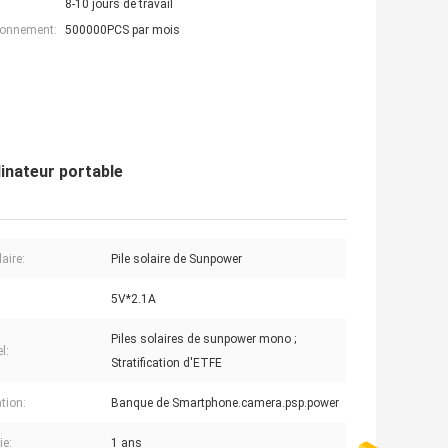
8-10 jours de travail
ionnement:
500000PCS par mois
inateur portable
laire:
Pile solaire de Sunpower
5V*2.1A
Piles solaires de sunpower mono ;
l:
Stratification d'ETFE
tion:
Banque de Smartphone.camera.psp.power
ie:
1 ans