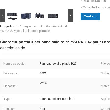
Délai de livraison:
Capacité d'approvis
Contact
Image Grand :
Chargeur portatif actionné solaire de
YSERA 20w pour l'ordinateur portable
Chargeur portatif actionné solaire de YSERA 20w pour l'ord
description de
Nom de produit:
Panneau solaire pliable H20
Pile so
Puissance:
20W
Sortie:
≥23%
Efficacité:
Matérie
Type:
Panneau solaire standard
Applica
Couleur:
Noir
Garant