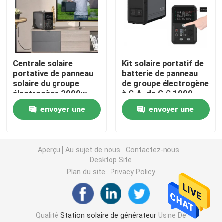
Circuit de génération solaire portatif
Générateur Lifepo4 solaire
Centrale solaire
Kit solaire portatif de
portative de panneau
batterie de panneau
solaire du groupe
de groupe électrogène
Li Ion Power Station
électrogène 2000w
à C.A. de C.C 1000
1000W UPS
watts
envoyer une
envoyer une
Type-c banque de puissance d'ordinateur portable
demande
demande
Aperçu
Au sujet de nous
Contactez-nous
Panneaux solaires flexibles minces
Desktop Site
Plan du site
Privacy Policy
Panneau solaire pliable
Banque actionnée solaire de puissance
Qualité
Station solaire de générateur
Usine De