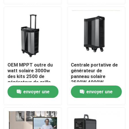
demande
demande
des vacances en
camping
Visite d'usine
Contrôle de la qualité
Contact
OEM MPPT outre du
Centrale portative de
watt solaire 3000w
générateur de
nouvelles
des kits 2500 de
panneau solaire
générateur de grille
2500W 4000W
Station solaire de générateur
envoyer une
envoyer une
demande
demande
générateur portatif de centrale
Générateur de panneau solaire