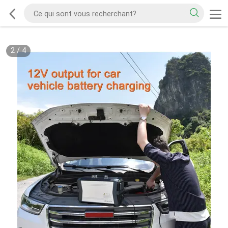
2
/
4