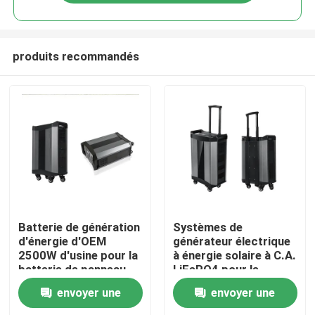
produits recommandés
Aperçu
Batterie de génération
Systèmes de
d'énergie d'OEM
générateur électrique
2500W d'usine pour la
à énergie solaire à C.A.
Produits
batterie de panneau
LiFePO4 pour le
solaire de système
support à la maison
envoyer une
envoyer une
d'alimentation solaire
A propos de nous
pour des urgences ou