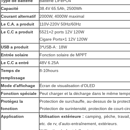
Type de batterie
Batterie LiFePO4
Capacité
38.4V 65.5Ah, 2500Wh
Courant alternatif
2000W, 4000W maximal
Le C.A. a produit
110V-220V 50Hz/60Hz
Le C.C a produit
5521×2 ports 12V 120W
Cigare Ports×1 12V 120W
USB a produit
3*USB-A : 18W
Entrée solaire
Fonction solaire de MPPT
Le C.C a entré
48V 6.25A
Temps de
8-10hours
remplissage
Mode d'affichage
Écran de visualisation d'OLED
Fonction spéciale
Peut charger et la décharge dans le même temp
Protégez la
Protection de surchauffe, au-dessus de la protec
fonction
Protection de surintensité, protection de court-ci
Application
Utilisation extérieure :
camping, pêche, travail,
etc. de rv, d'auto-entraînement, extérieurs.