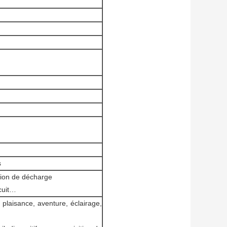
s
tion de décharge
rcuit…
 plaisance, aventure, éclairage,