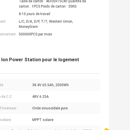
Taille de carton : 46×30×75CM Quantité de
carton : 1PCS Poids de carton : 35KG
8-10 jours de travail
ent:
L/C, D/A, D/P, T/T, Western Union,
MoneyGram
ionnement:
500000PCS par mois
i Ion Power Station pour le logement
té:
38.4V 65.5Ah, 2500Wh
 de C.C:
48V 6.25A
'inverseur:
Onde sinusoïdale pure
solaire:
MPPT solaire