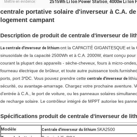
2515Wh Li Ion Power Station
4000w Li Ion 
Mettre en évidence:
,
centrale portative solaire d'inverseur à C.A. d
logement campant
Description de produit de centrale d'inverseur de li
ont la CAPACITÉ GIGANTESQUE et la Q
La centrale d'inverseur de lithium
sinusoïdale de la capacité 2500Wh et à C.A. 2000W, étant conçu pour
courant la plupart des appareils - sèche-cheveux, fours à micro-ondes, 
fourneau électrique de brûleur, et toute autre puissance tools.furnish
ports, port 3*DC. Vous pouvez prendre cette
lith
centrale d'inverseur de
sécurité, ou avantage-amarrage. Chargez votre prochaine aventure. V
d'entrée à C.A., le port de voiture, ou les panneaux solaires simultane
de recharge solaire. Le contrôleur intégré de MPPT autorise les panne
Spécifications produit de centrale d'inverseur
de lit
Modèle
SKA2500
Centrale d'inverseur du lithium