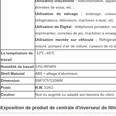
Utilisation industrielle :
instrumentation, apparei
données de essai, etc. ;
Utilisation de ménage :
éclairage, cuiseur
réfrigérateurs, télévisions, machines à laver, etc.
Utilisation de Digital :
téléphones portables, co
imprimantes, consoles de jeu, machines à enseign
Utilisation montée sur véhicule :
Réfrigérat
voiture, pompes d'air de voiture, cuiseurs de riz é
La température de
-10℃--65℃
travail
Humidité de travail
10%-90%RH
Shell Material
ABS +
alliage d'aluminium
Dimension
598*375*220MM
Poids
N.W.
31KG
Couleur
Noir ou argenté ou adapté aux besoins du client
Exposition de produit de centrale d'inverseur de lit