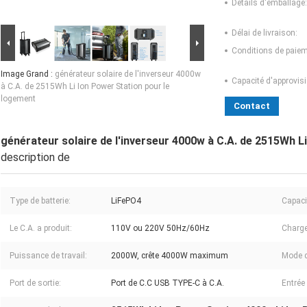
Détails d'emballage:
Délai de livraison:
Conditions de paiem
Image Grand :
générateur solaire de l'inverseur 4000w
Capacité d'approvis
à C.A. de 2515Wh Li Ion Power Station pour le
logement
Contact
générateur solaire de l'inverseur 4000w à C.A. de 2515Wh L
description de
Type de batterie:
LiFePO4
Capaci
Le C.A. a produit:
110V ou 220V 50Hz/60Hz
Charge
Puissance de travail:
2000W, crête 4000W maximum
Mode d
Port de sortie:
Port de C.C USB TYPE-C à C.A.
Entrée 