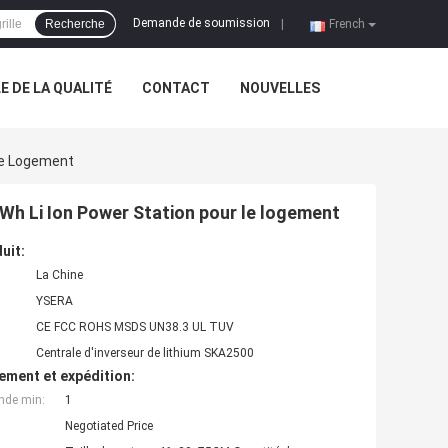
Demande de soumission
Recherche
|
French
 DE LA QUALITÉ
CONTACT
NOUVELLES
 Le Logement
5Wh Li Ion Power Station pour le logement
uit:
La Chine
YSERA
CE FCC ROHS MSDS UN38.3 UL TUV
Centrale d'inverseur de lithium SKA2500
ement et expédition:
nde min:
1
Negotiated Price