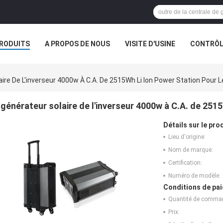
RODUITS
A PROPOS DE NOUS
VISITE D'USINE
CONTRÔLE
aire De L'inverseur 4000w À C.A. De 2515Wh Li Ion Power Station Pour
générateur solaire de l'inverseur 4000w à C.A. de 251
Détails sur le prod
Lieu d'origine:
Nom de marque:
Certification:
Numéro de modèle:
Conditions de pai
Quantité de comma
Prix: