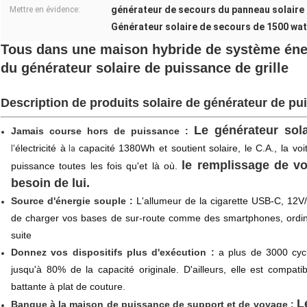
générateur de secours du panneau solaire
Mettre en évidence:
Générateur solaire de secours de 1500 wa
Tous dans une maison hybride de système éner
du générateur solaire de puissance de grille
Description de produits solaire de générateur de pu
Le générateur sola
Jamais course hors de puissance :
électricité à
capacité 1380Wh et soutient solaire, le C.A., la vo
l'
la
le remplissage de vo
puissance toutes les fois qu'et là où.
besoin de lui.
Source d'énergie souple :
L'allumeur de la cigarette USB-C, 12
de charger vos bases de sur-route comme des smartphones, ordinat
suite
Donnez vos dispositifs plus d'exécution :
a plus de 3000 cycl
jusqu'à 80% de la capacité originale. D'ailleurs, elle est comp
battante à plat de couture
.
L
Banque à la maison de puissance de support et de voyage :