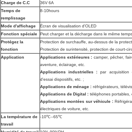
Charge de C.C
36V 6A
Temps de
8-10hours
remplissage
Mode d'affichage
Écran de visualisation d'OLED
Fonction spéciale
Peut charger et la décharge dans le même temp
Protégez la
Protection de surchauffe, au-dessus de la protec
fonction
Protection de surintensité, protection de court-ci
Application
Applications extérieures :
camper, pêcher, fair
aventure, éclairage, etc.
Applications industrielles :
par acquisition 
d'essai dispositifs, etc. ;
Applications de ménage :
réfrigérateurs, télévi
Applications de Digital :
téléphones portables,
Applications montées sur véhicule :
Réfrigérat
électriques de voiture, etc.
La température de
-10℃--65℃
travail