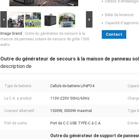
Détails d'emballage:
Délai de livraison:
Capacité d'approvis
Image Grand :
Outre du générateur de secours à la
Contact
maison de panneau solaire de secours de grille 1500
watts
Outre du générateur de secours à la maison de panneau sol
description de
Type de batterie:
Cellule de batterie LiFePO4
Capacit
Le C.A. a produit:
110V-220V 50Hz/60Hz
Charge
Courant alternatif:
1500W, 3000W maximal
Type d
Port de sortie:
Port de C.C USB TYPE-C à C.A.
Entrée 
Outre du générateur de support de panneau 