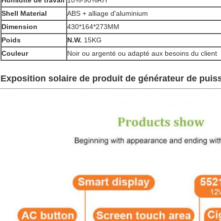
Humidité de travail
10%-90%RH
Shell Material
ABS +
alliage d'aluminium
Dimension
430*164*273MM
Poids
N.W.
15KG
Couleur
Noir ou argenté ou adapté aux besoins du client
Exposition solaire de produit
de générateur de puis