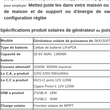
Mettez-juste les dans votre maison ou t
pour employer.
de maison et de support ou d'énergie de v
configuration réglée
.
Spécifications produit
solaires de générateur
pui
de
Modèle
Générateur
solaire de puissance de
SKA1500
Type de batterie
Cellule de batterie LiFePO4
Capacité de
28.8V 48Ah, 1380Wh
batterie
Courant alternatif
1500W, 3000W maximal
Le C.A. a produit
110V-220V 50Hz/60Hz
Le C.C a produit
5521×2 ports 12V 120W
Cigare Ports×1 12V 120W
USB a produit
2*USB-A : 18W
2*USB-C : 60W
Charge solaire
Fonction solaire de MPPT