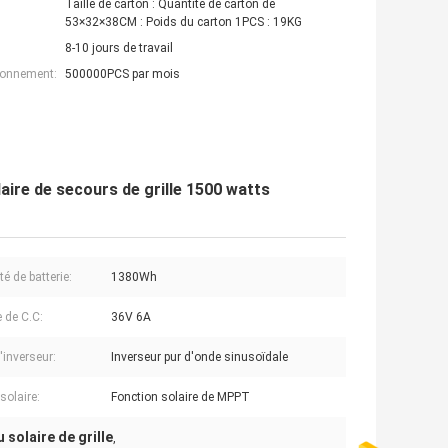
Taille de carton : Quantité de carton de
53×32×38CM : Poids du carton 1PCS : 19KG
8-10 jours de travail
ionnement:
500000PCS par mois
aire de secours de grille 1500 watts
é de batterie:
1380Wh
 de C.C:
36V 6A
'inverseur:
Inverseur pur d'onde sinusoïdale
solaire:
Fonction solaire de MPPT
solaire de grille
,