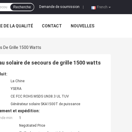
Demande de soumission
Recherche
|
French
 DE LA QUALITÉ
CONTACT
NOUVELLES
 De Grille 1500 Watts
u solaire de secours de grille 1500 watts
uit:
La Chine
YSERA
CE FCC ROHS MSDS UN38.3 UL TUV
Générateur solaire SKA1500T de puissance
ement et expédition:
nde min:
1
Negotiated Price