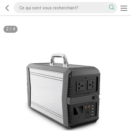
2
/
4