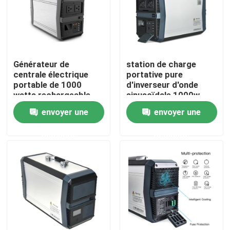
Visite d'usine
Contrôle de la qualité
Générateur de
station de charge
centrale électrique
portative pure
portable de 1000
d'inverseur d'onde
Contact
watts rechargeable
sinusoïdale 1000w
273000mAh
pour camper
envoyer une
envoyer une
nouvelles
demande
demande
Station solaire de générateur
générateur portatif de centrale
Générateur de panneau solaire